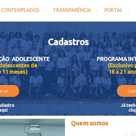
CONTEMPLADOS
TRANSPARÊNCIA
PORTAL
Cadastros
ÇÃO ADOLESCENTE
PROGRAMA IN
adolescentes de
(Exclusivo 
e 11 meses)
18 a 21 an
e-se
Cad
adastro
Já ten
aqui
cli
Quem somos