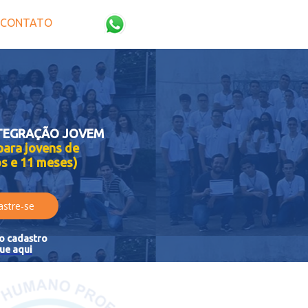
CONTATO
TEGRAÇÃO JOVEM
para jovens de
os e 11 meses)
astre-se
ho cadastro
que aqui