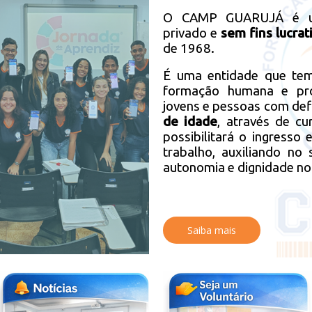
O CAMP GUARUJÁ é um
privado e
sem fins lucrat
de 1968.
É uma entidade que te
formação humana e prof
jovens e pessoas com defi
de idade
, através de c
possibilitará o ingresso
trabalho, auxiliando no
autonomia e dignidade no 
Saiba mais