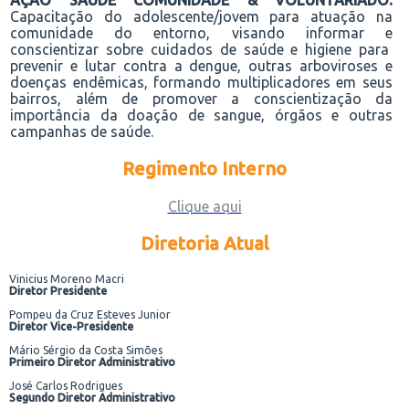
AÇÃO SAÚDE COMUNIDADE & VOLUNTARIADO:
Capacitação do
adolescente/jovem
para atuação na
comunidade do entorno, visando
informar e
conscientiza
r sobre cuidados de saúde e higiene
para
prevenir
e lutar
contra a dengue, outras arboviroses e
doenças endêmicas,
formando
multiplicadores em seus
bairros
, além de promover a conscientização da
importância da doação de sangue, órgãos e outras
campanhas de saúde
.
Regimento Interno
Clique aqui
Diretoria Atual
Vinicius Moreno Macri
Diretor Presidente
Pompeu da Cruz Esteves Junior
Diretor Vice-Presidente
Mário Sérgio da Costa Simões
Primeiro Diretor Administrativo
José Carlos Rodrigues
Segundo Diretor Administrativo