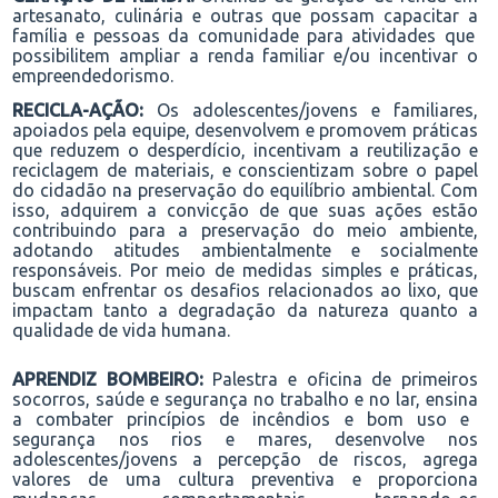
artesanato, culinária e outras
que possam capacitar a
família e
pessoas da
comunidade
para atividades que
possibilitem ampliar a renda familiar e/ou incentivar o
empreendedorismo
.
RECICLA-AÇÃO:
Os adolescentes
/jovens
e familiares
,
apoiados pela equipe, desenvolvem e promovem práticas
que reduzem o desperdício, incentivam a reutilização e
reciclagem de materiais, e conscientizam sobre o papel
do cidadão na preservação do equilíbrio ambiental. Com
isso, adquirem a convicção de que suas ações estão
contribuindo para a preservação do meio ambiente,
adotando atitudes ambientalmente e socialmente
responsáveis. Por meio de medidas simples e práticas,
buscam enfrentar os desafios relacionados ao lixo, que
impactam tanto a degradação da natureza quanto a
qualidade de vida humana.
A
PRENDIZ
BOMBEIRO:
Palestra e oficina de primeiros
socorros, saúde e segurança no trabalho e
no lar
,
ensina
a combater princípios de incêndios
e bom uso e
segurança nos rios e mares,
desenvolve nos
adolescentes
/jovens
a percepção de riscos, agrega
valores de uma cultura preventiva
e
proporciona