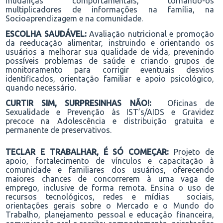
mudanças comportamentais
,
tornando-os
multiplicadores de informações na família, na
Socioaprendizagem e na comunidade.
ESCOLHA SAUDÁVEL:
Avaliação nutricional
e
promo
ção
d
a reeducação alimentar, instruindo e orientando
os
usuários
a melhorar sua qualidade de vida, prevenindo
possíveis problemas de saúde e criando grupos de
monitoramento para corrigir eventuais desvios
identificados, orientação familiar e apoio psicológico
,
quando necessário.
CURTIR SIM, SURPRESINHAS NÃO!:
Oficinas de
Sexualidade e Prevenção às IST’s/AIDS e Gravidez
precoce na Adolescência e distribuição gratuita
e
permanente de preservativos.
TECLAR E TRABALHAR, É SÓ COMEÇAR:
Projeto de
apoio, fortalecimento de vínculos e capacitação à
comunidade e
familiares
dos usuários, oferecendo
maiores chances de concorrerem à uma vaga de
emprego, inclusive de forma remota. Ensina o uso de
recursos tecnológicos, redes e mídias sociais,
orientações gerais sobre o Mercado e o Mundo do
Trabalho, planejamento pessoal e educação financeira,