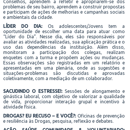
Conselhos,
aprendem a
refleti
r e
apropriarem-se
dos
problemas de seu bairro, aprendem a construir propostas
e participam de ações
de melhorias
e campanhas sociais
e ambientais
da cidade
.
LÍDER DO DIA:
Os
adolescentes
/Jovens
tem a
oportunidade de escolher uma data para atuar como
“Líder do Dia”. Nesse dia, eles são responsáveis por
avaliar as atividades realizadas, sua aplicação prática e o
uso das dependências da instituição. Além disso,
monitoram a participação dos colegas, realizam
enquetes com a turma e propõem ações ou mudanças.
Essas observações são registradas em um relatório e
apresentadas em uma plenária, onde as sugestões e
situações-problemas são discutidas e aprovadas
coletivamente, com a mediação de um colaborador.
SACUDINDO O ESTRESSE!:
Sessões de alongamento e
ginástica laboral
, com objetivo de valorizar a qualidade
de vida, proporcionar interação grupal e
incentivo à
atividade física
.
DROGAS? EU RECUSO – E VOCÊ?:
Oficinas de prevenção
e resiliência às Drogas, pesquisa
, reflexão
e debates.