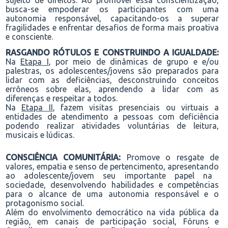
sujeito de direitos. Ao promover essa conscientização,
busca-se empoderar os participantes com uma
autonomia responsável, capacitando-os a superar
fragilidades e enfrentar desafios de forma mais proativa
e consciente.
RASGANDO RÓTULOS E CONSTRUINDO A IGUALDADE:
Na
Etapa
I
, por meio de dinâmicas de grupo e
e/ou
palestras
, os adolescentes
/jovens
são preparados para
lidar com as deficiências, desconstruindo conceitos
errôneos sobre
elas,
aprendendo a
lidar com as
diferenças
e respeitar a todos.
Na
Etapa II
, fazem visitas presenciais ou virtuais a
entidades de atendimento a pessoas com deficiência
podendo realizar atividades voluntárias de leitura,
musicais e lúdicas.
CONSCIÊNCIA COMUNITÁRIA:
P
romove o resgate de
valores, empatia e senso de pertencimento
, a
presenta
ndo
ao
adolescente/
jovem seu importante papel na
sociedade, desenvolvendo habilidades e competências
para o alcance de uma autonomia responsável e
o
protagonismo social.
Além do envolvimento democrático na vida pública da
região, em canais de participação social, Fóruns e