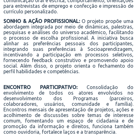
comunicação oral e escrita;
comportamento,
orientações
para entrevistas de emprego e confecção e impressão de
currículo personalizado.
SONHO & AÇÃO PROFISSIONAL:
O projeto propõe uma
abordagem integrada por meio de dinâmicas, palestras,
pesquisas e análises do universo acadêmico, facilitando
o processo de escolha profissional. A iniciativa busca
alinhar as preferências pessoais dos participantes,
integrando suas preferências à Socioaprendizagem,
incentivando a participação em processos seletivos,
fornecendo feedback construtivo e promovendo apoio
social. Além disso, o projeto orienta o fechamento do
perfil habilidades e competências.
ENCONTRO PARTICIPATIVO:
Consolidação do
envolvimento de todos os atores
envolvidos no
desenvolvimento dos Programas
(
parceiros,
colaboradores
, usuários, comunidade e família
)
.
E
ncontros mensais de apresentação de projetos
,
ações e
acolhimento de discussões sobre temas de interesse
comum, fomentando um espaço de cidadania e de
promoção da informação e direitos, funciona
também
como ouvidoria
, fortalece laços e a
transparência.