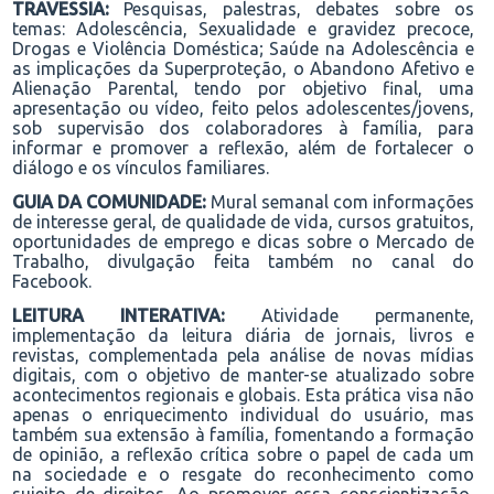
TRAVESSIA:
Pesquisas, palestras, debates sobre os
temas:
Adolescência, Sexualidade e gravidez precoce,
Drogas e Violência Doméstica; Saúde na Adolescência e
as implicações da Superproteção, o Abandono Afetivo e
Alienação Parental, tendo por objetivo final, uma
apresentação ou vídeo, feito pelos adolescentes/jovens,
sob supervisão dos colaboradores à família, para
informar e promover a reflexão, além de fortalecer o
diálogo e os vínculos familiares.
GUIA DA COMUNIDADE:
Mural semanal com informações
de interesse
geral
, de
q
ualidade de
v
ida, cursos gratuitos,
oportunidades de emprego e dicas sobre o Mercado de
Trabalho
, divulgação feita também no canal do
Facebook.
LEITURA INTERATIVA:
Atividade permanente,
implementação da leitura diária de jornais, livros e
revistas, complementada pela análise de novas mídias
digitais, com o objetivo de manter-se atualizado sobre
acontecimentos regionais e globais. Esta prática visa não
apenas o enriquecimento individual do usuário, mas
também sua extensão à família, fomentando a formação
de opinião, a reflexão crítica sobre o papel de cada um
na sociedade e o resgate do reconhecimento como