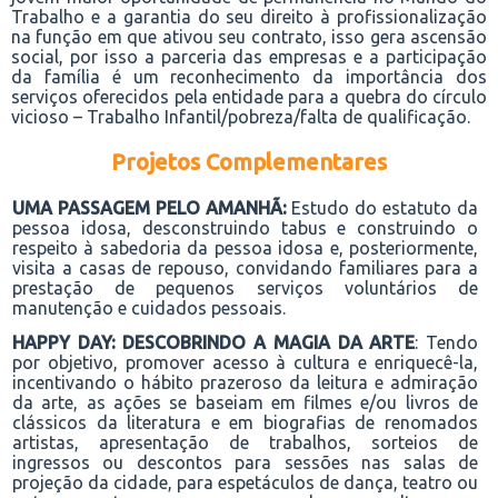
Trabalho e a garantia do seu direito à profissionalização
na função em que ativou seu contrato, isso gera ascensão
social, por isso a parceria das empresas e a participação
da família é um reconhecimento da importância dos
serviços oferecidos pela entidade para a quebra do círculo
vicioso – Trabalho Infantil/pobreza/falta de qualificação.
Projetos Complementares
U
MA PASSAGEM PELO AMANHÃ:
Estudo do estatuto d
a
pessoa idosa
, desconstruindo tabus e construindo o
respeito à sabedoria d
a pessoa idosa
e, posteriormente,
visita a
casas de repouso
, convidando familiares para a
prestação de pequenos serviços
voluntários
de
manutenção e cuidados pessoais.
HAPPY DAY: DESCOBRINDO A MAGIA DA ARTE
:
Tendo
por objetivo, promover acesso à cultura e enriquecê-la,
incentivando o hábito prazeroso da leitura e admiração
da arte, as ações se base
iam
em filmes e/ou livros de
clássicos da literatura e em biografias de renomados
artistas,
apresentação de trabalhos
, sorteios de
ingressos ou descontos para sessões nas salas de
projeção da cidade, para espetáculos de dança, teatro ou