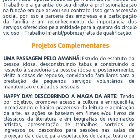
Trabalho e a garantia do seu direito à profissionalização
na função em que ativou seu contrato, isso gera ascensão
social, por isso a parceria das empresas e a participação
da família é um reconhecimento da importância dos
serviços oferecidos pela entidade para a quebra do círculo
vicioso – Trabalho Infantil/pobreza/falta de qualificação.
Projetos Complementares
U
MA PASSAGEM PELO AMANHÃ:
Estudo do estatuto d
a
pessoa idosa
, desconstruindo tabus e construindo o
respeito à sabedoria d
a pessoa idosa
e, posteriormente,
visita a
casas de repouso
, convidando familiares para a
prestação de pequenos serviços
voluntários
de
manutenção e cuidados pessoais.
HAPPY DAY: DESCOBRINDO A MAGIA DA ARTE
:
Tendo
por objetivo, promover acesso à cultura e enriquecê-la,
incentivando o hábito prazeroso da leitura e admiração
da arte, as ações se base
iam
em filmes e/ou livros de
clássicos da literatura e em biografias de renomados
artistas,
apresentação de trabalhos
, sorteios de
ingressos ou descontos para sessões nas salas de
projeção da cidade, para espetáculos de dança, teatro ou