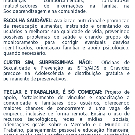
mudanças comportamentais
,
tornando-os
multiplicadores de informações na família, na
Socioaprendizagem e na comunidade.
ESCOLHA SAUDÁVEL:
Avaliação nutricional
e
promo
ção
d
a reeducação alimentar, instruindo e orientando
os
usuários
a melhorar sua qualidade de vida, prevenindo
possíveis problemas de saúde e criando grupos de
monitoramento para corrigir eventuais desvios
identificados, orientação familiar e apoio psicológico
,
quando necessário.
CURTIR SIM, SURPRESINHAS NÃO!:
Oficinas de
Sexualidade e Prevenção às IST’s/AIDS e Gravidez
precoce na Adolescência e distribuição gratuita
e
permanente de preservativos.
TECLAR E TRABALHAR, É SÓ COMEÇAR:
Projeto de
apoio, fortalecimento de vínculos e capacitação à
comunidade e
familiares
dos usuários, oferecendo
maiores chances de concorrerem à uma vaga de
emprego, inclusive de forma remota. Ensina o uso de
recursos tecnológicos, redes e mídias sociais,
orientações gerais sobre o Mercado e o Mundo do
Trabalho, planejamento pessoal e educação financeira,