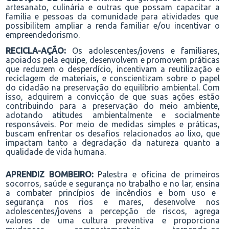
artesanato, culinária e outras
que possam capacitar a
família e
pessoas da
comunidade
para atividades que
possibilitem ampliar a renda familiar e/ou incentivar o
empreendedorismo
.
RECICLA-AÇÃO:
Os adolescentes
/jovens
e familiares
,
apoiados pela equipe, desenvolvem e promovem práticas
que reduzem o desperdício, incentivam a reutilização e
reciclagem de materiais, e conscientizam sobre o papel
do cidadão na preservação do equilíbrio ambiental. Com
isso, adquirem a convicção de que suas ações estão
contribuindo para a preservação do meio ambiente,
adotando atitudes ambientalmente e socialmente
responsáveis. Por meio de medidas simples e práticas,
buscam enfrentar os desafios relacionados ao lixo, que
impactam tanto a degradação da natureza quanto a
qualidade de vida humana.
A
PRENDIZ
BOMBEIRO:
Palestra e oficina de primeiros
socorros, saúde e segurança no trabalho e
no lar
,
ensina
a combater princípios de incêndios
e bom uso e
segurança nos rios e mares,
desenvolve nos
adolescentes
/jovens
a percepção de riscos, agrega
valores de uma cultura preventiva
e
proporciona