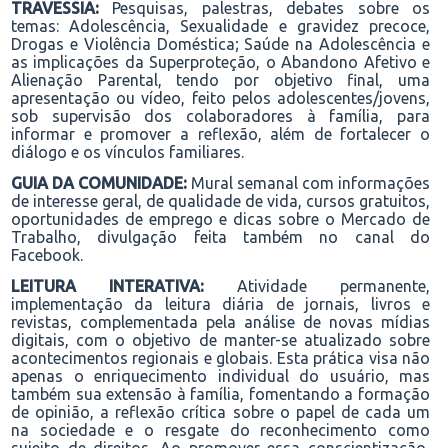
TRAVESSIA:
Pesquisas, palestras, debates sobre os
temas:
Adolescência, Sexualidade e gravidez precoce,
Drogas e Violência Doméstica; Saúde na Adolescência e
as implicações da Superproteção, o Abandono Afetivo e
Alienação Parental, tendo por objetivo final, uma
apresentação ou vídeo, feito pelos adolescentes/jovens,
sob supervisão dos colaboradores à família, para
informar e promover a reflexão, além de fortalecer o
diálogo e os vínculos familiares.
GUIA DA COMUNIDADE:
Mural semanal com informações
de interesse
geral
, de
q
ualidade de
v
ida, cursos gratuitos,
oportunidades de emprego e dicas sobre o Mercado de
Trabalho
, divulgação feita também no canal do
Facebook.
LEITURA INTERATIVA:
Atividade permanente,
implementação da leitura diária de jornais, livros e
revistas, complementada pela análise de novas mídias
digitais, com o objetivo de manter-se atualizado sobre
acontecimentos regionais e globais. Esta prática visa não
apenas o enriquecimento individual do usuário, mas
também sua extensão à família, fomentando a formação
de opinião, a reflexão crítica sobre o papel de cada um
na sociedade e o resgate do reconhecimento como