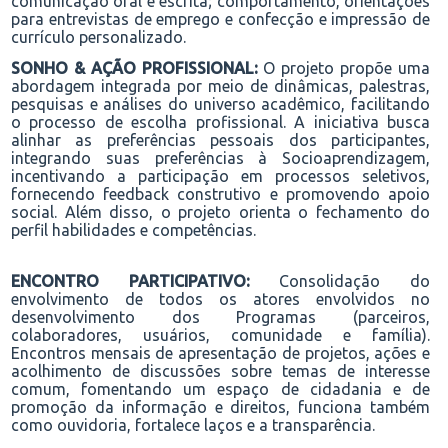
comunicação oral e escrita;
comportamento,
orientações
para entrevistas de emprego e confecção e impressão de
currículo personalizado.
SONHO & AÇÃO PROFISSIONAL:
O projeto propõe uma
abordagem integrada por meio de dinâmicas, palestras,
pesquisas e análises do universo acadêmico, facilitando
o processo de escolha profissional. A iniciativa busca
alinhar as preferências pessoais dos participantes,
integrando suas preferências à Socioaprendizagem,
incentivando a participação em processos seletivos,
fornecendo feedback construtivo e promovendo apoio
social. Além disso, o projeto orienta o fechamento do
perfil habilidades e competências.
ENCONTRO PARTICIPATIVO:
Consolidação do
envolvimento de todos os atores
envolvidos no
desenvolvimento dos Programas
(
parceiros,
colaboradores
, usuários, comunidade e família
)
.
E
ncontros mensais de apresentação de projetos
,
ações e
acolhimento de discussões sobre temas de interesse
comum, fomentando um espaço de cidadania e de
promoção da informação e direitos, funciona
também
como ouvidoria
, fortalece laços e a
transparência.