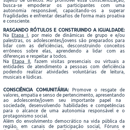
sujeito de direitos. Ao promover essa conscientização,
busca-se empoderar os participantes com uma
autonomia responsável, capacitando-os a superar
fragilidades e enfrentar desafios de forma mais proativa
e consciente.
RASGANDO RÓTULOS E CONSTRUINDO A IGUALDADE:
Na
Etapa
I
, por meio de dinâmicas de grupo e
e/ou
palestras
, os adolescentes
/jovens
são preparados para
lidar com as deficiências, desconstruindo conceitos
errôneos sobre
elas,
aprendendo a
lidar com as
diferenças
e respeitar a todos.
Na
Etapa II
, fazem visitas presenciais ou virtuais a
entidades de atendimento a pessoas com deficiência
podendo realizar atividades voluntárias de leitura,
musicais e lúdicas.
CONSCIÊNCIA COMUNITÁRIA:
P
romove o resgate de
valores, empatia e senso de pertencimento
, a
presenta
ndo
ao
adolescente/
jovem seu importante papel na
sociedade, desenvolvendo habilidades e competências
para o alcance de uma autonomia responsável e
o
protagonismo social.
Além do envolvimento democrático na vida pública da
região, em canais de participação social, Fóruns e