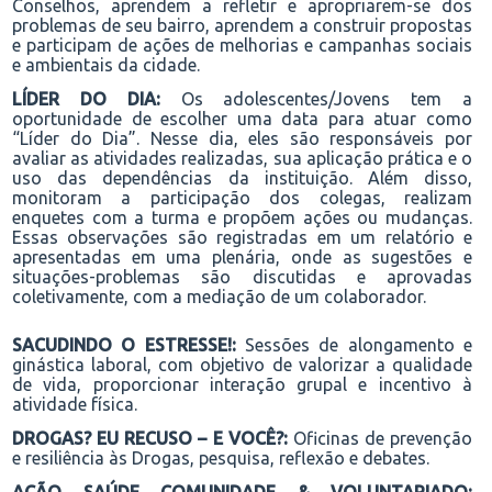
Conselhos,
aprendem a
refleti
r e
apropriarem-se
dos
problemas de seu bairro, aprendem a construir propostas
e participam de ações
de melhorias
e campanhas sociais
e ambientais
da cidade
.
LÍDER DO DIA:
Os
adolescentes
/Jovens
tem a
oportunidade de escolher uma data para atuar como
“Líder do Dia”. Nesse dia, eles são responsáveis por
avaliar as atividades realizadas, sua aplicação prática e o
uso das dependências da instituição. Além disso,
monitoram a participação dos colegas, realizam
enquetes com a turma e propõem ações ou mudanças.
Essas observações são registradas em um relatório e
apresentadas em uma plenária, onde as sugestões e
situações-problemas são discutidas e aprovadas
coletivamente, com a mediação de um colaborador.
SACUDINDO O ESTRESSE!:
Sessões de alongamento e
ginástica laboral
, com objetivo de valorizar a qualidade
de vida, proporcionar interação grupal e
incentivo à
atividade física
.
DROGAS? EU RECUSO – E VOCÊ?:
Oficinas de prevenção
e resiliência às Drogas, pesquisa
, reflexão
e debates.