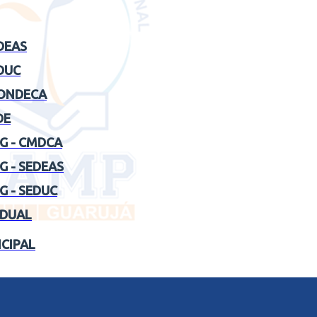
DEAS
DUC
CONDECA
DE
G - CMDCA
 - SEDEAS
 - SEDUC
ADUAL
ICIPAL