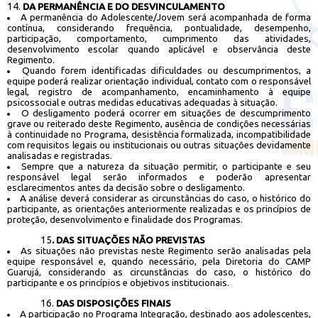
14.
DA PERMANÊNCIA E DO DESVINCULAMENTO
A permanência do Adolescente/Jovem será acompanhada de forma
contínua, considerando frequência, pontualidade, desempenho,
participação, comportamento, cumprimento das atividades,
desenvolvimento escolar quando aplicável e observância deste
Regimento.
Quando forem identificadas dificuldades ou descumprimentos, a
equipe poderá realizar orientação individual, contato com o responsável
legal, registro de acompanhamento, encaminhamento à equipe
psicossocial e outras medidas educativas adequadas à situação.
O desligamento poderá ocorrer em situações de descumprimento
grave ou reiterado deste Regimento, ausência de condições necessárias
à continuidade no Programa, desistência formalizada, incompatibilidade
com requisitos legais ou institucionais ou outras situações devidamente
analisadas e registradas.
Sempre que a natureza da situação permitir, o participante e seu
responsável legal serão informados e poderão apresentar
esclarecimentos antes da decisão sobre o desligamento.
A análise deverá considerar as circunstâncias do caso, o histórico do
participante, as orientações anteriormente realizadas e os princípios de
proteção, desenvolvimento e finalidade dos Programas.
15
.
DAS SITUAÇÕES NÃO PREVISTAS
As situações não previstas neste Regimento serão analisadas pela
equipe responsável e, quando necessário, pela Diretoria do CAMP
Guarujá, considerando as circunstâncias do caso, o histórico do
participante e os princípios e objetivos institucionais.
16.
DAS DISPOSIÇÕES FINAIS
A participação no Programa Integração, destinado aos adolescentes,