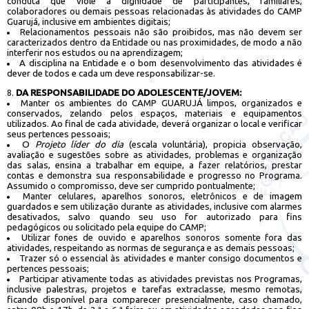
conduta que viole a dignidade de participantes, familiares,
colaboradores ou demais pessoas relacionadas às atividades do CAMP
Guarujá, inclusive em ambientes digitais;
Relacionamentos pessoais não são proibidos, mas não devem ser
caracterizados dentro da Entidade ou nas proximidades, de modo a não
interferir nos estudos ou na aprendizagem;
A disciplina na Entidade e o bom desenvolvimento das atividades é
dever de todos e cada um deve responsabilizar-se.
DA RESPONSABILIDADE DO ADOLESCENTE/JOVEM:
Manter os ambientes do CAMP GUARUJÁ limpos, organizados e
conservados, zelando pelos espaços, materiais e equipamentos
utilizados. Ao final de cada atividade, deverá organizar o local e verificar
seus pertences pessoais;
O
Projeto líder do dia
(escala voluntária), propicia observação,
avaliação e sugestões sobre as atividades, problemas e organização
das salas, ensina a trabalhar em equipe, a fazer relatórios, prestar
contas e demonstra sua responsabilidade e progresso no Programa.
Assumido o compromisso, deve ser cumprido pontualmente;
Manter celulares, aparelhos sonoros, eletrônicos e de imagem
guardados e sem utilização durante as atividades, inclusive com alarmes
desativados, salvo quando seu uso for autorizado para fins
pedagógicos ou solicitado pela equipe do CAMP;
Utilizar fones de ouvido e aparelhos sonoros somente fora das
atividades, respeitando as normas de segurança e as demais pessoas;
Trazer só o essencial às atividades e manter consigo documentos e
pertences pessoais;
Participar ativamente todas as atividades previstas nos Programas,
inclusive palestras, projetos e tarefas extraclasse, mesmo remotas,
ficando disponível para comparecer presencialmente, caso chamado,