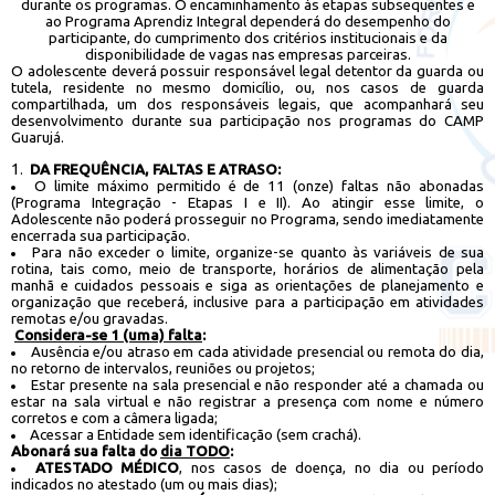
durante os programas. O encaminhamento às etapas subsequentes e
ao Programa Aprendiz Integral dependerá do desempenho do
participante, do cumprimento dos critérios institucionais e da
disponibilidade de vagas nas empresas parceiras.
O adolescente deverá possuir responsável legal detentor da guarda ou
tutela, residente no mesmo domicílio, ou, nos casos de guarda
compartilhada, um dos responsáveis legais, que acompanhará seu
desenvolvimento durante sua participação nos programas do CAMP
Guarujá.
1
.
DA FREQUÊNCIA, FALTAS E ATRASO:
O limite máximo permitido é de 11 (onze) faltas não abonadas
(Programa Integração - Etapas I e II). Ao atingir esse limite, o
Adolescente não poderá prosseguir no Programa, sendo imediatamente
encerrada sua participação.
Para não exceder o limite, organize-se quanto às variáveis de sua
rotina, tais como, meio de transporte, horários de alimentação pela
manhã e cuidados pessoais e siga as orientações de planejamento e
organização que receberá, inclusive para a participação em atividades
remotas e/ou gravadas.
Considera-se 1 (uma) falta
:
Ausência e/ou atraso em cada atividade presencial ou remota do dia,
no retorno de intervalos, reuniões ou projetos;
Estar presente na sala presencial e não responder até a chamada ou
estar na sala virtual e não registrar a presença com nome e número
corretos e com a câmera ligada;
Acessar a Entidade sem identificação (sem crachá).
Abonará sua falta do
dia TODO
:
ATESTADO MÉDICO
, nos casos de doença, no dia ou período
indicados no atestado (um ou mais dias);