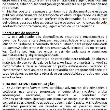
entre 08h e 17h, de 2.ª a 6.ª feira ou em atividades agendadas nos fins
de semana, sabendo ser condição inegociável para sua permanência nos
Programas;
Manter postura respeitosa também nos deslocamentos e espaços
públicos, especialmente no transporte coletivo, respeitando os demais
passageiros e os assentos preferenciais destinados às pessoas com
deficiência, pessoas idosas, gestantes e pessoas com crianças de colo,
adotando comportamento, linguagem e tom de voz adequados.
Sobre o uso de recursos
:
O uso adequado das dependências, recursos e equipamentos é
dever de todos e caracterizam responsabilidade e preparo para o
Mundo do Trabalho. Ocorrendo danos ou abuso, será responsabilidade
do Jovem/Adolescente e de seu responsável, recuperá-los ou ressarci-
los. Confira seu lugar ao entrar e sair de cada sala e comunique
imediatamente qualquer irregularidade;
É obrigatória a apresentação da carteirinha para retirada de obras e
materiais do acervo da sala de leitura. Ao fazer o empréstimo, você se
compromete a zelar e devolver no prazo estabelecido. Faltando ao
compromisso, será aplicada multa e relatório por irresponsabilidade. No
caso de danos ou perda, a obra deve ser substituída por outra em igual
estado e teor.
DA INICIATIVA E PARTICIPAÇÃO:
O Adolescente/Jovem deve participar ativamente das atividades e
colaborar nas tarefas propostas e demonstrar iniciativa, anotar
informações recebidas, ser atuante e contribuir com
dúvidas pertinentes, interagir, questionar assuntos que desconheçam e
comentar suas experiências que agreguem valor à pauta. A iniciativa nas
atividades presenciais ou remotas e com as pessoas mostram
maturidade e prontidão para a vida profissional. A recusa de tarefas,