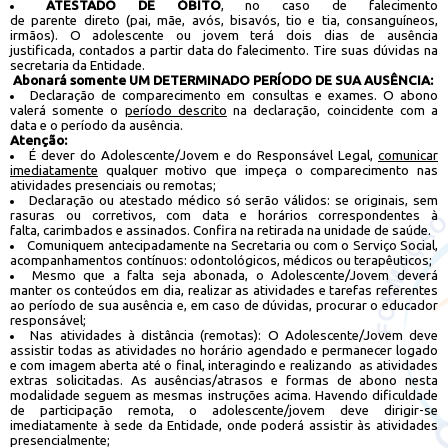
ATESTADO DE ÓBITO
, no caso de falecimento
de parente direto (pai, mãe, avós, bisavós, tio e tia, consanguíneos,
irmãos). O adolescente ou jovem terá dois dias de ausência
justificada, contados a partir data do falecimento. Tire suas dúvidas na
secretaria da Entidade.
Abonará somente UM DETERMINADO PERÍODO DE SUA AUSÊNCIA:
Declaração de comparecimento em consultas e exames. O abono
valerá somente o
período descrito
na declaração, coincidente com a
data e o período da ausência.
Atenção:
É dever do Adolescente/Jovem e do Responsável Legal,
comunicar
imediatamente
qualquer motivo que impeça o comparecimento nas
atividades presenciais ou remotas;
Declaração ou atestado médico só serão válidos: se originais, sem
rasuras ou corretivos, com data e horários correspondentes à
falta, carimbados e assinados. Confira na retirada na unidade de saúde.
Comuniquem antecipadamente na Secretaria ou com o Serviço Social,
acompanhamentos contínuos: odontológicos, médicos ou terapêuticos;
Mesmo que a falta seja abonada, o Adolescente/Jovem deverá
manter os conteúdos em dia, realizar as atividades e tarefas referentes
ao período de sua ausência e, em caso de dúvidas, procurar o educador
responsável;
Nas atividades à distância (remotas): O Adolescente/Jovem deve
assistir todas as atividades no horário agendado e permanecer logado
e com imagem aberta até o final, interagindo e realizando as atividades
extras solicitadas. As ausências/atrasos e formas de abono nesta
modalidade seguem as mesmas instruções acima. Havendo dificuldade
de participação remota, o adolescente/jovem deve dirigir-se
imediatamente à sede da Entidade, onde poderá assistir às atividades
presencialmente;