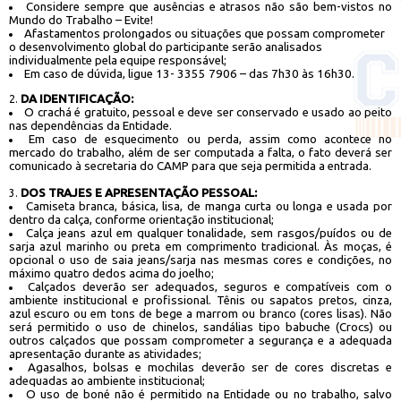
Considere sempre que ausências e atrasos não são bem-vistos no
Mundo do Trabalho – Evite!
Afastamentos prolongados ou situações que possam comprometer
o desenvolvimento global do participante serão analisados
individualmente pela equipe responsável;
Em caso de dúvida, ligue 13- 3355 7906 – das 7h30 às 16h30.
DA IDENTIFICAÇÃO:
O crachá é gratuito, pessoal e deve ser conservado e usado ao peito
nas dependências da Entidade.
Em caso de esquecimento ou perda, assim como acontece no
mercado do trabalho, além de ser computada a falta, o fato deverá ser
comunicado à secretaria do CAMP para que seja permitida a entrada.
DOS TRAJES E APRESENTAÇÃO PESSOAL:
Camiseta branca, básica, lisa, de manga curta ou longa e usada por
dentro da calça, conforme orientação institucional;
Calça jeans azul em qualquer tonalidade, sem rasgos/puídos ou de
sarja azul marinho ou preta em comprimento tradicional. Às moças, é
opcional o uso de saia jeans/sarja nas mesmas cores e condições, no
máximo quatro dedos acima do joelho;
Calçados deverão ser adequados, seguros e compatíveis com o
ambiente institucional e profissional. Tênis ou sapatos pretos, cinza,
azul escuro ou em tons de bege a marrom ou branco (cores lisas). Não
será permitido o uso de chinelos, sandálias tipo babuche (Crocs) ou
outros calçados que possam comprometer a segurança e a adequada
apresentação durante as atividades;
Agasalhos, bolsas e mochilas deverão ser de cores discretas e
adequadas ao ambiente institucional;
O uso de boné não é permitido na Entidade ou no trabalho, salvo