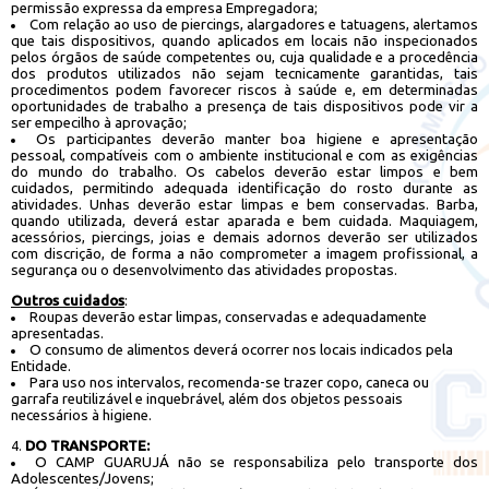
permissão expressa da empresa Empregadora;
Com relação ao uso de piercings, alargadores e tatuagens, alertamos
que tais dispositivos, quando aplicados em locais não inspecionados
pelos órgãos de saúde competentes ou, cuja qualidade e a procedência
dos produtos utilizados não sejam tecnicamente garantidas, tais
procedimentos podem favorecer riscos à saúde e, em determinadas
oportunidades de trabalho a presença de tais dispositivos pode vir a
ser empecilho à aprovação;
Os participantes deverão manter boa higiene e apresentação
pessoal, compatíveis com o ambiente institucional e com as exigências
do mundo do trabalho. Os cabelos deverão estar limpos e bem
cuidados, permitindo adequada identificação do rosto durante as
atividades. Unhas deverão estar limpas e bem conservadas. Barba,
quando utilizada, deverá estar aparada e bem cuidada. Maquiagem,
acessórios, piercings, joias e demais adornos deverão ser utilizados
com discrição, de forma a não comprometer a imagem profissional, a
segurança ou o desenvolvimento das atividades propostas.
Outros cuidados
:
Roupas deverão estar limpas, conservadas e adequadamente
apresentadas.
O consumo de alimentos deverá ocorrer nos locais indicados pela
Entidade.
Para uso nos intervalos, recomenda-se trazer copo, caneca ou
garrafa reutilizável e inquebrável, além dos objetos pessoais
necessários à higiene.
DO TRANSPORTE:
O CAMP GUARUJÁ não se responsabiliza pelo transporte dos
Adolescentes/Jovens;