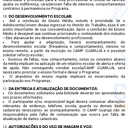
apatia ou indiferença, caracterizam falta de interesse, comportamentos
contrários à permanência no Programa.
DO DESENVOLVIMENTO ESCOLAR:
Até a conclusão do Ensino Médio, estudo é prioridade. Se o
Adolescente/Jovem deseja ingressar no Mundo do Trabalho, esse é um
ponto importante de sua conscientização. Após a conclusão do Ensino
Médio é desejável que continue priorizando a continuidade dos estudos
– Eles alavancarão seu desenvolvimento profissional;
Para ajudar a adaptação, haverá acompanhamento do
desenvolvimento escolar (frequência e comportamento), mesmo no
ensino remoto, a partir da inscrição no CAMP GUARUJÁ e é possível
solicitar reforço escolar;
Excesso de faltas, mau comportamento, notas ou conceitos abaixo
da média implicam na aplicação de um relatório escolar de alerta e oferta
de ajuda. Não conseguindo conciliar escola/CAMP GUARUJÁ, será
necessário priorizar o ensino formal e deixar o Programa;
O abandono do ensino regular implicará no encerramento da
participação nos Programas.
DA ENTREGA E ATUALIZAÇÃO DE DOCUMENTOS:
Os documentos solicitados pela Entidade deverão ser apresentados
nos prazos informados.
O participante e/ou responsável legal deverá comunicar alterações
relevantes de endereço, telefone, escola, guarda ou demais dados
cadastrais necessários ao acompanhamento. O CAMP Guarujá não se
responsabiliza pela falha de comunicação que ocorra por falta de
atualização de dados cadastrais.
AUTORIZAÇÕES E DO USO DE IMAGEM E VOZ: