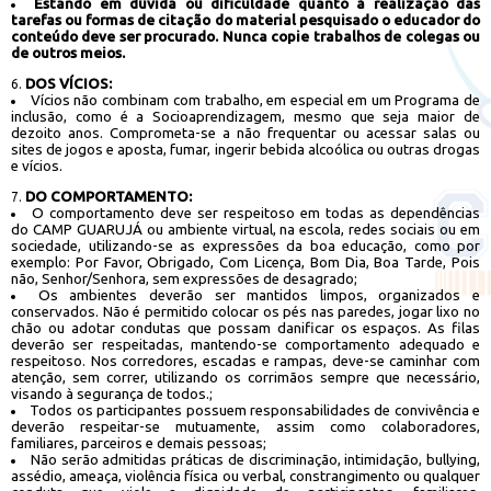
Estando em dúvida ou dificuldade quanto à realização das
tarefas ou formas de citação do material pesquisado o educador do
conteúdo deve ser procurado. Nunca copie trabalhos de colegas ou
de outros meios.
DOS VÍCIOS:
Vícios não combinam com trabalho, em especial em um Programa de
inclusão, como é a Socioaprendizagem, mesmo que seja maior de
dezoito anos. Comprometa-se a não frequentar ou acessar salas ou
sites de jogos e aposta, fumar, ingerir bebida alcoólica ou outras drogas
e vícios.
DO COMPORTAMENTO:
O comportamento deve ser respeitoso em todas as dependências
do CAMP GUARUJÁ ou ambiente virtual, na escola, redes sociais ou em
sociedade, utilizando-se as expressões da boa educação, como por
exemplo: Por Favor, Obrigado, Com Licença, Bom Dia, Boa Tarde, Pois
não, Senhor/Senhora, sem expressões de desagrado;
Os ambientes deverão ser mantidos limpos, organizados e
conservados. Não é permitido colocar os pés nas paredes, jogar lixo no
chão ou adotar condutas que possam danificar os espaços. As filas
deverão ser respeitadas, mantendo-se comportamento adequado e
respeitoso. Nos corredores, escadas e rampas, deve-se caminhar com
atenção, sem correr, utilizando os corrimãos sempre que necessário,
visando à segurança de todos.;
Todos os participantes possuem responsabilidades de convivência e
deverão respeitar-se mutuamente, assim como colaboradores,
familiares, parceiros e demais pessoas;
Não serão admitidas práticas de discriminação, intimidação, bullying,
assédio, ameaça, violência física ou verbal, constrangimento ou qualquer