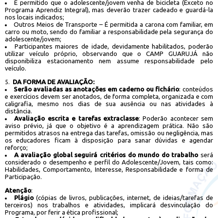
É permitido que o adolescente/jovem venha de bicicleta (Exceto no
Programa Aprendiz Integral), mas deverão trazer cadeado e guardá-la
nos locais indicados;
Outros Meios de Transporte – É permitida a carona com familiar, em
carro ou moto, sendo do familiar a responsabilidade pela segurança do
adolescente/jovem;
Participantes maiores de idade, devidamente habilitados, poderão
utilizar veículo próprio, observando que o CAMP GUARUJÁ não
disponibiliza estacionamento nem assume responsabilidade pelo
veículo.
DA FORMA DE AVALIAÇÃO:
Serão avaliadas as anotações em caderno ou fichário
: conteúdos
e exercícios devem ser anotados, de forma completa, organizada e com
caligrafia, mesmo nos dias de sua ausência ou nas atividades à
distância.
Avaliação escrita e tarefas extraclasse
: Poderão acontecer sem
aviso prévio, já que o objetivo é a aprendizagem prática. Não são
permitidos atrasos na entrega das tarefas, omissão ou negligência, mas
os educadores ficam à disposição para sanar dúvidas e agendar
reforço;
A avaliação global seguirá critérios do mundo do trabalho
será
considerado o desempenho e perfil do Adolescente/Jovem, tais como:
Habilidades, Comportamento, Interesse, Responsabilidade e forma de
Participação.
Atenção
:
Plágio
(cópias de livros, publicações, internet, de ideias/tarefas de
terceiros) nos trabalhos e atividades, implicará desvinculação do
Programa, por ferir a ética profissional;