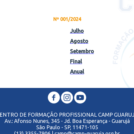
Nº 001/2024
Julho
Agosto
Setembro
Final
Anual
ENTRO DE FORMAÇÃO PROFISSIONAL CAMP GUARU
Av.: Afonso Nunes, 345 - Jd. Boa Esperança - Guarujá
São Paulo - SP, 11471-105
(13) 3355-7906 | camp@camp-guaruja.org.br